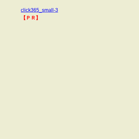
click365_small-3
【ＰＲ】