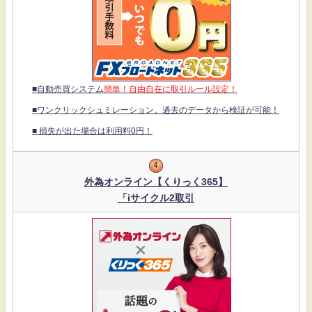
■自動売買システム
簡単！自由自在に取引ルール設定！
■ワンクリックシュミレーション。過去のデータから検証が可能！
■ 損失が出た場合は利用料0円！
外為オンライン【くりっく365】
「iサイクル2取引