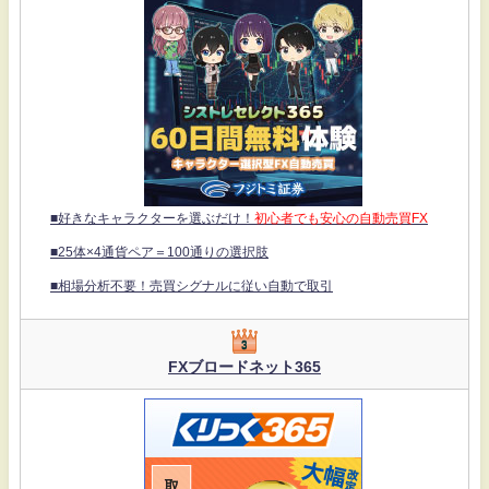
■好きなキャラクターを選ぶだけ！
初心者でも安心の自動売買FX
■25体×4通貨ペア＝100通りの選択肢
■相場分析不要！売買シグナルに従い自動で取引
FXブロードネット365