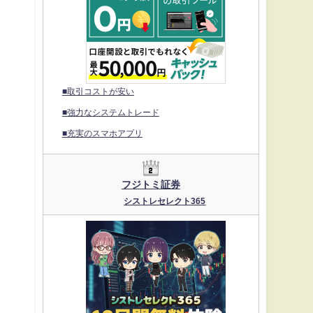
■取引コストが安い
■強力なシステムトレード
■充実のスマホアプリ
フジトミ証券
シストレセレクト365