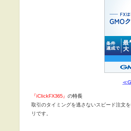
≪
『iClickFX365』
の
特長
取引のタイミングを逃さないスピード注文を搭
リです。