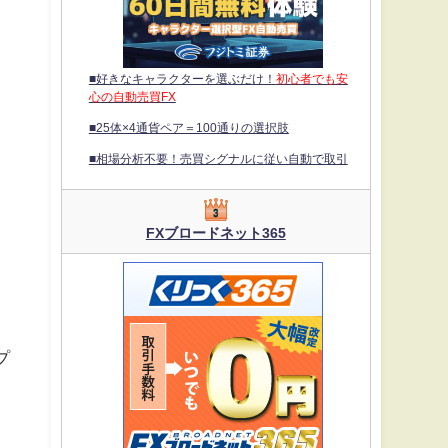
■好きなキャラクターを選ぶだけ！
初心者でも安
心の自動売買FX
■25体×4通貨ペア＝100通りの選択肢
■相場分析不要！売買シグナルに従い自動で取引
FXブロードネット365
プ