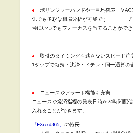
●
ボリンジャーバンドや一目均衡表、MAC
先でも多彩な相場分析が可能です。 チャ
帯にいつでもフォーカスを当てることができ
●
取引のタイミングを逃さないスピード注
1タップで新規・決済・ドテン・同一通貨の
●
ニュースやアラート機能も充実
ニュースや経済指標の発表日時が24時間配
入れることができます。
『FXroid365』
の
特長