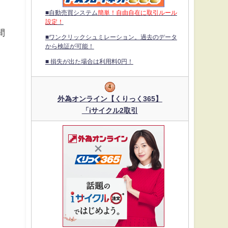
■自動売買システム
簡単！自由自在に取引ルール
出
設定！
間
■ワンクリックシュミレーション。過去のデータ
から検証が可能！
■ 損失が出た場合は利用料0円！
外為オンライン【くりっく365】
「iサイクル2取引