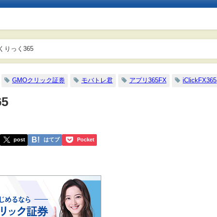
MOクリック証券 くりっく365
GMOクリック証券
モバトレ君
アプリ365FX
iClickFX365
5
post
はてブ
Pocket