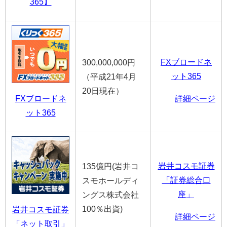
365】
FXブロードネ
300,000,000円
ット365
（平成21年4月
20日現在）
FXブロードネ
詳細ページ
ット365
岩井コスモ証券
135億円(岩井コ
「証券総合口
スモホールディ
座」
ングス株式会社
100％出資)
岩井コスモ証券
詳細ページ
「ネット取引」