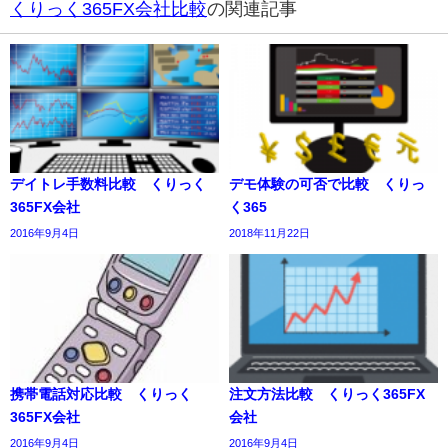
くりっく365FX会社比較
の関連記事
デイトレ手数料比較 くりっく
デモ体験の可否で比較 くりっ
365FX会社
く365
2016年9月4日
2018年11月22日
携帯電話対応比較 くりっく
注文方法比較 くりっく365FX
365FX会社
会社
2016年9月4日
2016年9月4日