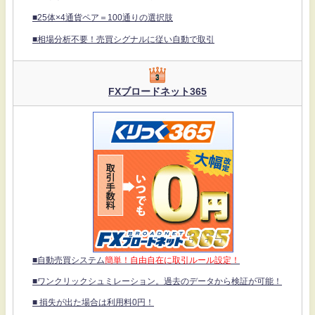
■25体×4通貨ペア＝100通りの選択肢
■相場分析不要！売買シグナルに従い自動で取引
FXブロードネット365
■自動売買システム
簡単！自由自在に取引ルール設定！
■ワンクリックシュミレーション。過去のデータから検証が可能！
■ 損失が出た場合は利用料0円！