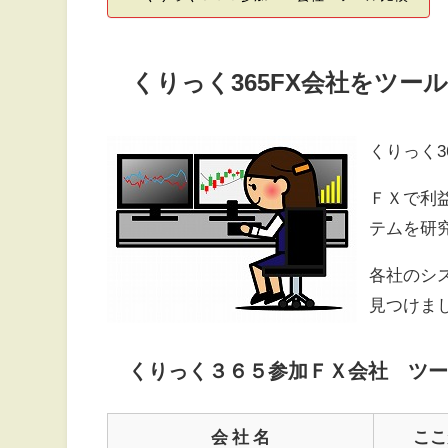
くりっく365FX会社をツー
くりっく
ＦＸで利
テムを研
各社のシ
見つけま
くりっく３６５参加ＦＸ会社 ツー
会 社 名
ここ