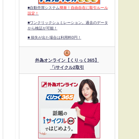
■自動売買システム
簡単！自由自在に取引ルール
設定！
■ワンクリックシュミレーション。過去のデータ
から検証が可能！
■ 損失が出た場合は利用料0円！
外為オンライン【くりっく365】
「iサイクル2取引