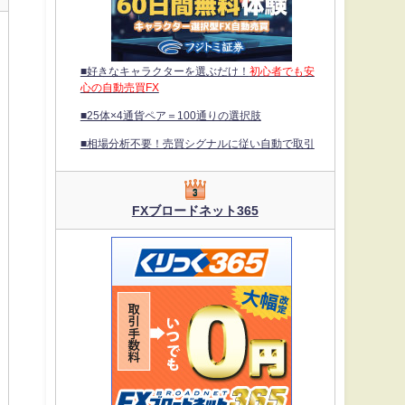
■好きなキャラクターを選ぶだけ！
初心者でも安
心の自動売買FX
■25体×4通貨ペア＝100通りの選択肢
■相場分析不要！売買シグナルに従い自動で取引
FXブロードネット365