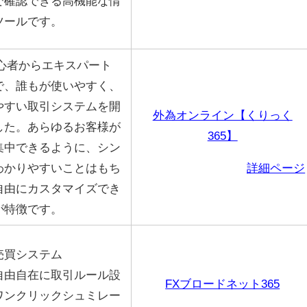
で確認できる高機能な情
ツールです。
初心者からエキスパート
で、誰もが使いやすく、
やすい取引システムを開
外為オンライン【くりっく
した。あらゆるお客様が
365】
集中できるように、シン
わかりやすいことはもち
詳細ページ
自由にカスタマイズでき
が特徴です。
売買システム
自由自在に取引ルール設
FXブロードネット365
ワンクリックシュミレー