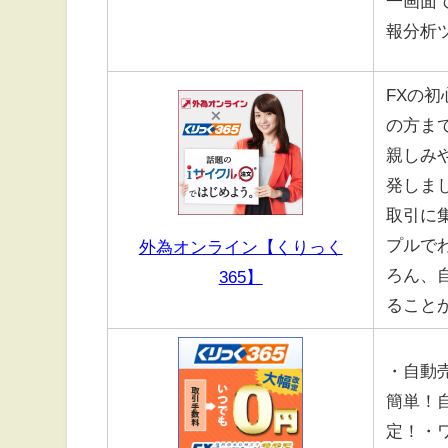
一画面
報分析
FXの
の方ま
親しみ
発しま
取引に
プルで
外為オンライン【くりっく
ろん、
365】
ること
・自動
簡単！
定！・