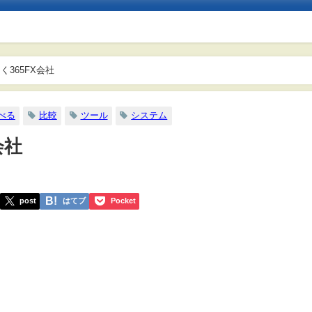
365FX会社
べる
比較
ツール
システム
会社
post
はてブ
Pocket