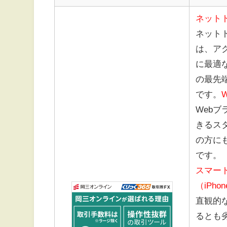
ネットト
ネット
は、ア
に最適
の最先
です。
Web
きるス
の方に
です。
スマー
（iPhone
直観的
るとも