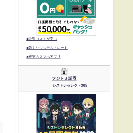
■取引コストが安い
■強力なシステムトレード
■充実のスマホアプリ
ス
フジトミ証券
シストレセレクト365