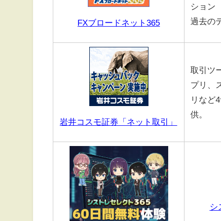
ション
過去の
FXブロードネット365
取引ツー
プリ、
リなど
供。
岩井コスモ証券「ネット取引」
シ