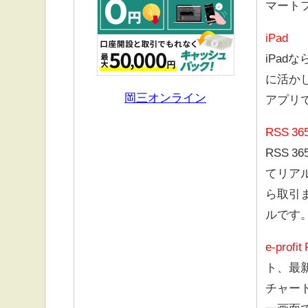
マート
iPad
iPad
に活か
岡三オンライン
アプリ
RSS 36
RSS 3
てリア
ら取引
ルです
e-profit
ト、最
チャー