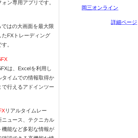
フォン専用アプリです。
岡三オンライン
詳細ページ
ならではの大画面を最大限
したFXトレーディング
です。
5FX
65FXは、Excelを利用し
ルタイムでの情報取得か
まで行えるアドインツー
。
 FX
リアルタイムレー
新ニュース、テクニカル
ト機能など多彩な情報が