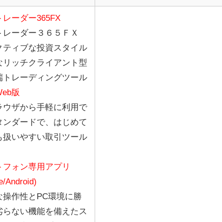
レーダー365FX
トレーダー３６５ＦＸ
クティブな投資スタイル
なリッチクライアント型
端トレーディングツール
Web版
ブラウザから手軽に利用で
タンダードで、はじめて
も扱いやすい取引ツール
トフォン専用アプリ
/Android)
な操作性とPC環境に勝
劣らない機能を備えたス