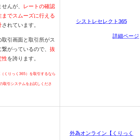
ませんが、
レートの確認
注までスムーズに行える
シストレセレクト365
計
されています。
詳細ページ
の取引画面と取引所がス
に繋がっているので、
抜
定性
を誇ります。
X（くりっく365）を取引するなら
の取引システムをお試しくださ
外為オンライン【くりっく