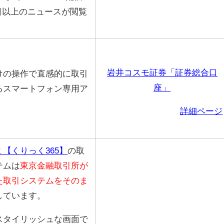
/日以上のニュースが閲覧
岩井コスモ証券「証券総合口
けの操作で直感的に取引
座」
るスマートフォン専用ア
詳細ページ
【くりっく365】
の取
テムは
東京金融取引所が
た取引システムをそのま
しています。
スタイリッシュな画面で