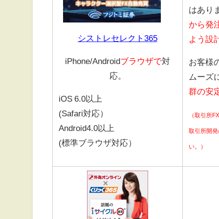
はあり
から発
シストレセレクト365
よう設
iPhone/Android
ブラウザで
対
お客様
応。
ムーズ
群の安
iOS 6.0以上
(Safari対応）
（取引所F
Android4.0以上
取引所開発
(標準ブラウザ対応）
い。）