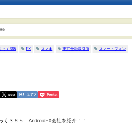
365
りっく365
FX
スマホ
東京金融取引所
スマートフォン
post
はてブ
Pocket
っく３６５
AndroidFX会社を紹介！！