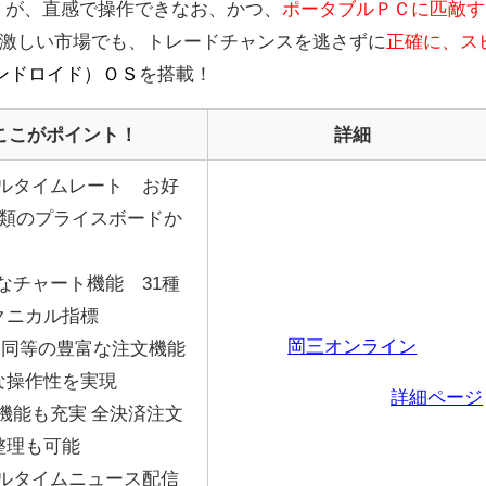
ド）が、直感で操作できなお、かつ、
ポータブルＰＣに匹敵す
激しい市場でも、トレードチャンスを逃さずに
正確に、ス
（アンドロイド）ＯＳ
を搭載！
ここがポイント！
詳細
ルタイムレート お好
種類のプライスボードか
なチャート機能 31種
クニカル指標
岡三オンライン
と同等の豊富な注文機能
な操作性を実現
詳細ページ
機能も充実 全決済注文
整理も可能
ルタイムニュース配信