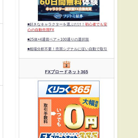
■好きなキャラクターを選ぶだけ！
初心者でも安
心の自動売買FX
■25体×4通貨ペア＝100通りの選択肢
■相場分析不要！売買シグナルに従い自動で取引
FXブロードネット365