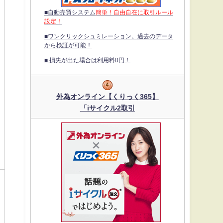
■自動売買システム
簡単！自由自在に取引ルール
設定！
■ワンクリックシュミレーション。過去のデータ
から検証が可能！
■ 損失が出た場合は利用料0円！
外為オンライン【くりっく365】
「iサイクル2取引