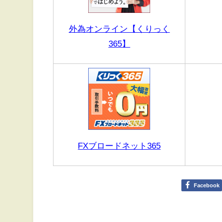
外為オンライン【くりっく
365】
FXブロードネット365
Facebook