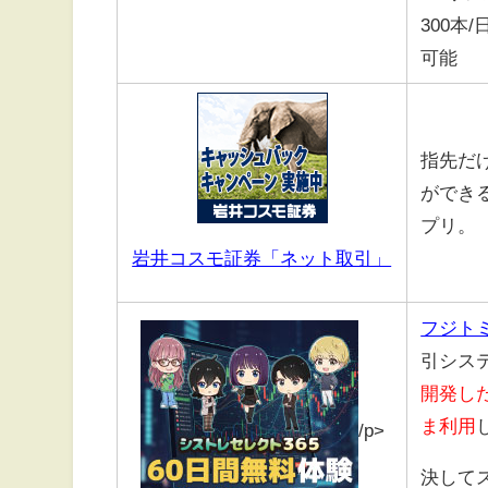
300本
可能
指先だ
ができ
プリ。
岩井コスモ証券「ネット取引」
フジトミ
引シス
開発し
ま利用
/p>
決して