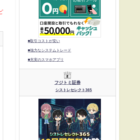
ピ
■取引コストが安い
■強力なシステムトレード
■充実のスマホアプリ
フジトミ証券
シストレセレクト365