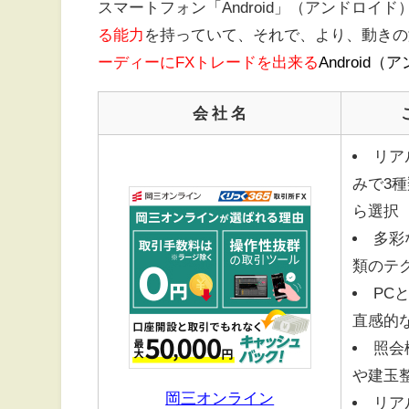
スマートフォン「Android」（アンドロイ
る能力
を持っていて、それで、より、動きの
ーディーにFXトレードを出来る
Android
会 社 名
リア
みで3
ら選択
多彩
類のテ
PC
直感的
照会
や建玉
岡三オンライン
リア