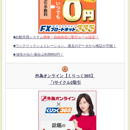
■自動売買システム
簡単！自由自在に取引ルール設定！
■ワンクリックシュミレーション。過去のデータから検証が可能！
■ 損失が出た場合は利用料0円！
外為オンライン【くりっく365】
「iサイクル2取引