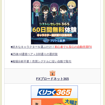
■好きなキャラクターを選ぶだけ！
初心者でも安心の自動売買FX
■25体×4通貨ペア＝100通りの選択肢
■相場分析不要！売買シグナルに従い自動で取引
FXブロードネット365