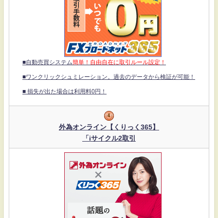
■自動売買システム
簡単！自由自在に取引ルール設定！
■ワンクリックシュミレーション。過去のデータから検証が可能！
■ 損失が出た場合は利用料0円！
外為オンライン【くりっく365】
「iサイクル2取引