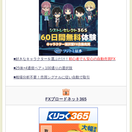
■好きなキャラクターを選ぶだけ！
初心者でも安心の自動売買FX
■25体×4通貨ペア＝100通りの選択肢
■相場分析不要！売買シグナルに従い自動で取引
FXブロードネット365