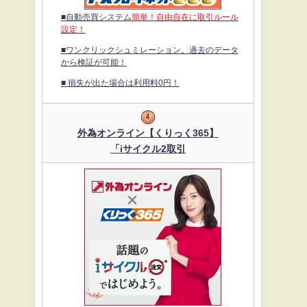
■自動売買システム
簡単！自由自在に取引ルール
設定！
■ワンクリックシュミレーション。過去のデータ
から検証が可能！
■ 損失が出た場合は利用料0円！
外為オンライン【くりっく365】
「iサイクル2取引