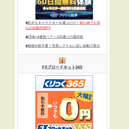
■好きなキャラクターを選ぶだけ！
初心者でも安
心の自動売買FX
■25体×4通貨ペア＝100通りの選択肢
■相場分析不要！売買シグナルに従い自動で取引
FXブロードネット365