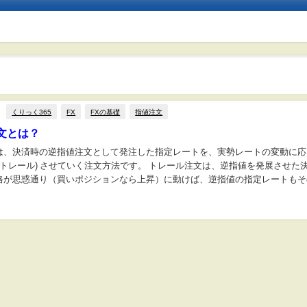
くりっく365
FX
FXの基礎
指値注文
文とは？
は、決済時の逆指値注文として発注した指定レートを、実勢レートの変動に応
(トレール) させていく注文方法です。 トレール注文は、逆指値を発展させた
格が思惑通り（買いポジションなら上昇）に動けば、逆指値の指定レートもそ
ライドします。 【トレール注文の図の引用...