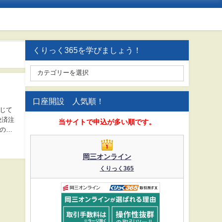
くりっく365を学びましょう！
口座開設 人気順！
じて
決済注
当サイトで申込が多い順です。
の方
岡三オンライン
くりっく365