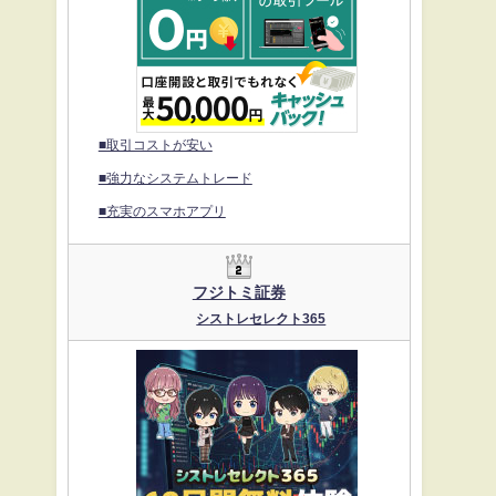
■取引コストが安い
■強力なシステムトレード
■充実のスマホアプリ
フジトミ証券
シストレセレクト365