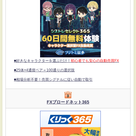
■好きなキャラクターを選ぶだけ！
初心者でも安心の自動売買FX
■25体×4通貨ペア＝100通りの選択肢
■相場分析不要！売買シグナルに従い自動で取引
FXブロードネット365