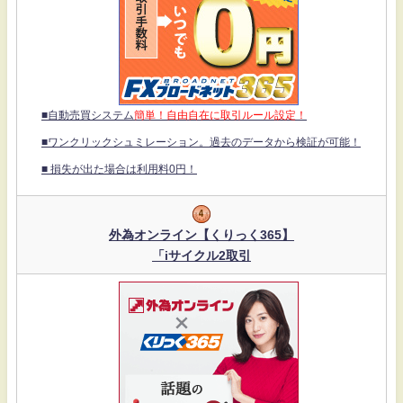
■自動売買システム
簡単！自由自在に取引ルール設定！
■ワンクリックシュミレーション。過去のデータから検証が可能！
■ 損失が出た場合は利用料0円！
外為オンライン【くりっく365】
「iサイクル2取引