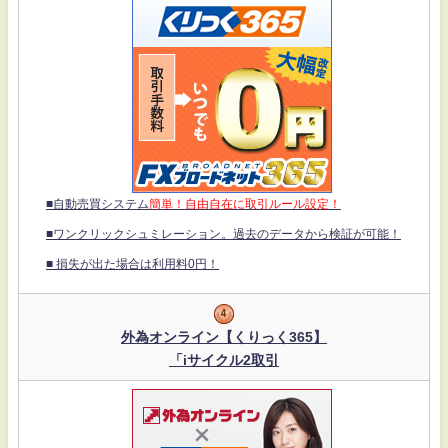
■自動売買システム
簡単！自由自在に取引ルール設定！
■ワンクリックシュミレーション。過去のデータから検証が可能！
■ 損失が出た場合は利用料0円！
外為オンライン【くりっく365】
「iサイクル2取引