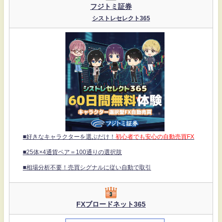
フジトミ証券
シストレセレクト365
■好きなキャラクターを選ぶだけ！
初心者でも安心の自動売買FX
■25体×4通貨ペア＝100通りの選択肢
■相場分析不要！売買シグナルに従い自動で取引
FXブロードネット365